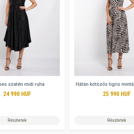
es szatén midi ruha
Hátán kötözős tigris mintá
24 990 HUF
25 990 HUF
Részletek
Részletek