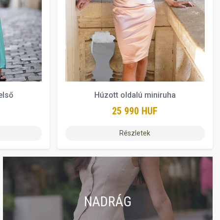
első
Húzott oldalú miniruha
25 990 HUF
Részletek
NADRÁG