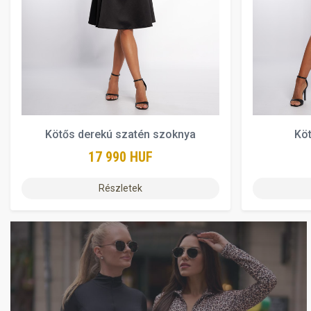
Kötős derekú szatén szoknya
Kö
17 990 HUF
Részletek