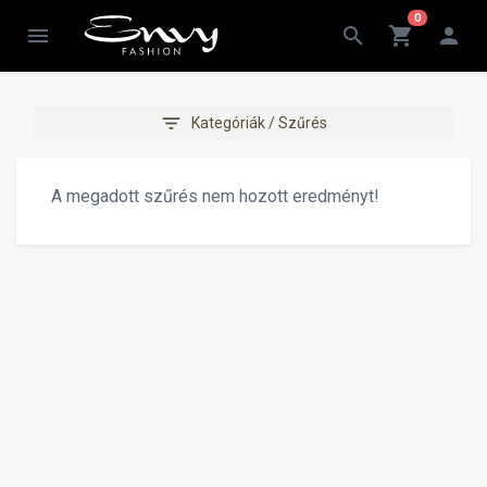
0
menu
search
shopping_cart
person
filter_list
Kategóriák / Szűrés
A megadott szűrés nem hozott eredményt!