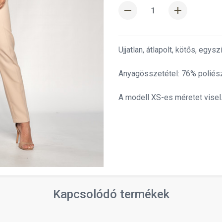
remove
add
Ujjatlan, átlapolt, kötős, egysz
Anyagösszetétel: 76% poliész
A modell XS-es méretet visel
Kapcsolódó termékek