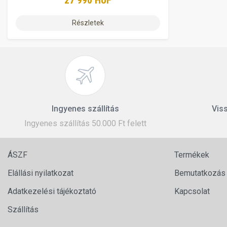
27 990 HUF
Részletek
Ingyenes szállítás
Viss
Ingyenes szállítás 50.000 Ft felett
ÁSZF
Termékek
Elállási nyilatkozat
Bemutatkozás
Adatkezelési tájékoztató
Kapcsolat
Szállítás