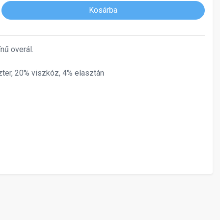
Kosárba
ínű overál.
ter, 20% viszkóz, 4% elasztán
.