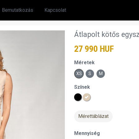
Bemutatkozás
Kapcsolat
Átlapolt kötős egys
27 990 HUF
Méretek
XS
S
M
Színek
Mérettáblázat
Mennyiség
chevron_right