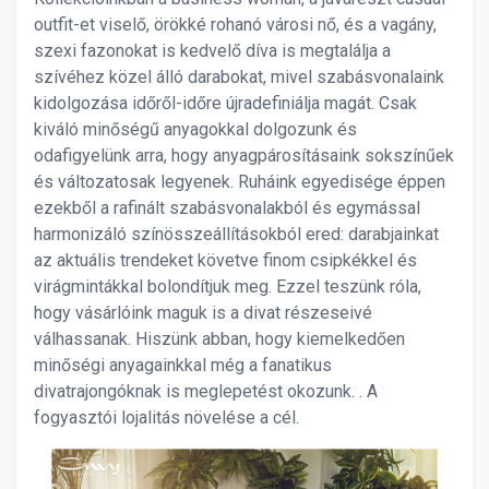
outfit-et viselő, örökké rohanó városi nő, és a vagány,
szexi fazonokat is kedvelő díva is megtalálja a
szívéhez közel álló darabokat, mivel szabásvonalaink
kidolgozása időről-időre újradefiniálja magát. Csak
kiváló minőségű anyagokkal dolgozunk és
odafigyelünk arra, hogy anyagpárosításaink sokszínűek
és változatosak legyenek. Ruháink egyedisége éppen
ezekből a rafinált szabásvonalakból és egymással
harmonizáló színösszeállításokból ered: darabjainkat
az aktuális trendeket követve finom csipkékkel és
virágmintákkal bolondítjuk meg. Ezzel teszünk róla,
hogy vásárlóink maguk is a divat részeseivé
válhassanak. Hiszünk abban, hogy kiemelkedően
minőségi anyagainkkal még a fanatikus
divatrajongóknak is meglepetést okozunk. . A
fogyasztói lojalitás növelése a cél.