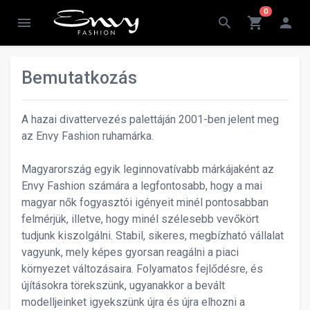
0
menu
search
shopping_cart
person
Bemutatkozás
A hazai divattervezés palettáján 2001-ben jelent meg
az Envy Fashion ruhamárka.
Magyarország egyik leginnovatívabb márkájaként az
Envy Fashion számára a legfontosabb, hogy a mai
magyar nők fogyasztói igényeit minél pontosabban
felmérjük, illetve, hogy minél szélesebb vevőkört
tudjunk kiszolgálni. Stabil, sikeres, megbízható vállalat
vagyunk, mely képes gyorsan reagálni a piaci
környezet változásaira. Folyamatos fejlődésre, és
újításokra törekszünk, ugyanakkor a bevált
modelljeinket igyekszünk újra és újra elhozni a