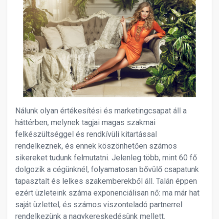
Nálunk olyan értékesítési és marketingcsapat áll a
háttérben, melynek tagjai magas szakmai
felkészültséggel és rendkívüli kitartással
rendelkeznek, és ennek köszönhetően számos
sikereket tudunk felmutatni. Jelenleg több, mint 60 fő
dolgozik a cégünknél, folyamatosan bővülő csapatunk
tapasztalt és lelkes szakemberekből áll. Talán éppen
ezért üzleteink száma exponenciálisan nő: ma már hat
saját üzlettel, és számos viszonteladó partnerrel
rendelkezünk a nagykereskedésünk mellett.