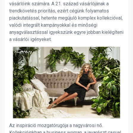
vásárlóink számára. A 21. század vásárlójának a
trendkövetés prioritás, ezért cégünk folyamatos
piackutatással, hetente megújuló komplex kollekcióval,
valódi integrált kampányokkal és minőségi
anyagválasztással igyekszünk egyre jobban kielégíteni
a vásárlói igényeket.
Az inspiráció mozgatórugója a nagyvárosi nő.
Kollekcióinkban a business woman, a javarészt casual