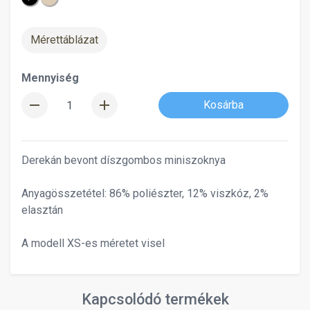
Mérettáblázat
Mennyiség
remove
add
Kosárba
Derekán bevont díszgombos miniszoknya
Anyagösszetétel: 86% poliészter, 12% viszkóz, 2%
elasztán
A modell XS-es méretet visel
Kapcsolódó termékek