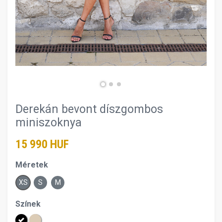
Derekán bevont díszgombos
miniszoknya
15 990 HUF
Méretek
XS
S
M
Színek