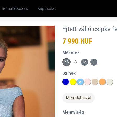
Bemutatkozás
Kapcsolat
Ejtett vállú csipke f
7 990 HUF
Méretek
XS
S
M
L
Színek
Mérettáblázat
Mennyiség
chevron_right