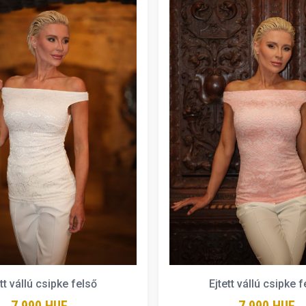
ett vállú csipke felső
Ejtett vállú csipke f