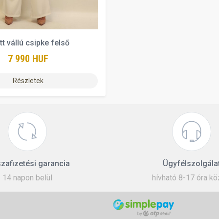
ett vállú csipke felső
7 990 HUF
Részletek
zafizetési garancia
Ügyfélszolgála
14 napon belül
hívható 8-17 óra kö