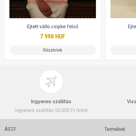
Ejtett vállú csipke felső
Ejt
7 990 HUF
Részletek
Ingyenes szállítás
Viss
Ingyenes szállítás 50.000 Ft felett
ÁSZF
Termékek