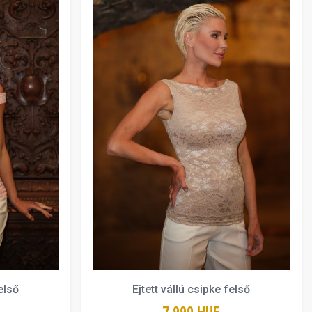
első
Ejtett vállú csipke felső