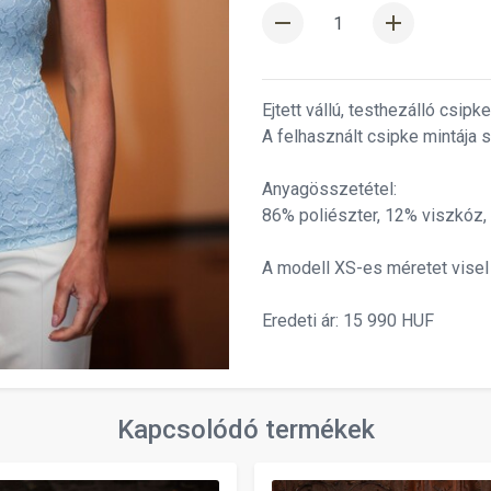
remove
add
Ejtett vállú, testhezálló csipk
A felhasznált csipke mintája s
Anyagösszetétel:
86% poliészter, 12% viszkóz,
A modell XS-es méretet visel
Eredeti ár: 15 990 HUF
Kapcsolódó termékek