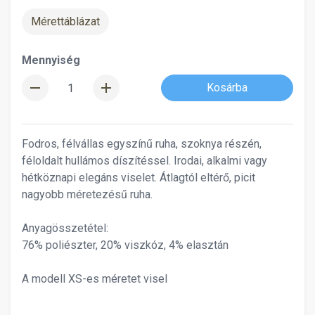
Mérettáblázat
Mennyiség
remove
add
Kosárba
Fodros, félvállas egyszínű ruha, szoknya részén,
féloldalt hullámos díszítéssel. Irodai, alkalmi vagy
hétköznapi elegáns viselet. Átlagtól eltérő, picit
nagyobb méretezésű ruha.
Anyagösszetétel:
76% poliészter, 20% viszkóz, 4% elasztán
A modell XS-es méretet visel