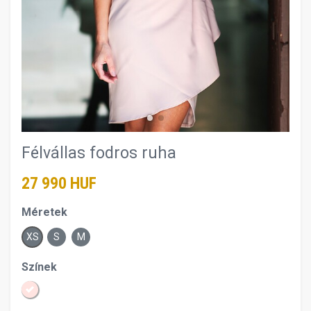
Félvállas fodros ruha
27 990 HUF
Méretek
XS
S
M
Színek