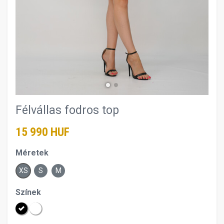
Félvállas fodros top
15 990 HUF
Méretek
XS
S
M
Színek