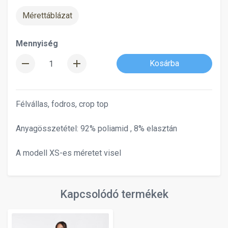
Mérettáblázat
Mennyiség
remove
add
Kosárba
Félvállas, fodros, crop top
Anyagösszetétel: 92% poliamid , 8% elasztán
A modell XS-es méretet visel
Kapcsolódó termékek