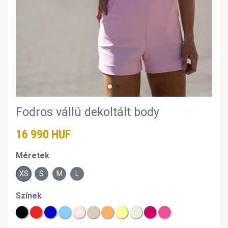
Fodros vállú dekoltált body
16 990 HUF
Méretek
XS
S
M
L
Színek