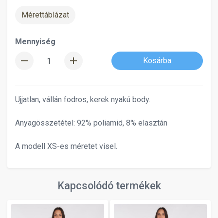
Mérettáblázat
Mennyiség
remove
add
Kosárba
Ujjatlan, vállán fodros, kerek nyakú body.
Anyagösszetétel: 92% poliamid, 8% elasztán
A modell XS-es méretet visel.
Kapcsolódó termékek