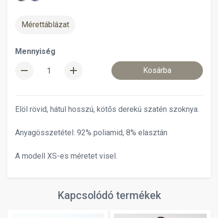
Mérettáblázat
Mennyiség
remove
add
Kosárba
Elöl rövid, hátul hosszú, kötős derekú szatén szoknya.
Anyagösszetétel: 92% poliamid, 8% elasztán
A modell XS-es méretet visel.
Kapcsolódó termékek