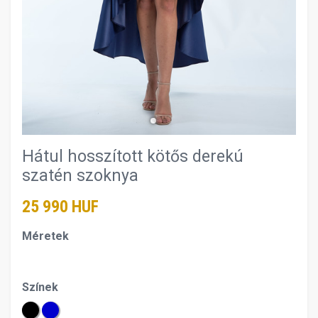
Hátul hosszított kötős derekú
szatén szoknya
25 990 HUF
Méretek
Színek