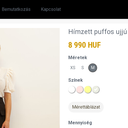
Bemutatkozás
Kapcsolat
Hímzett puffos ujjú
8 990 HUF
Méretek
XS
S
M
Színek
Mérettáblázat
Mennyiség
chevron_right