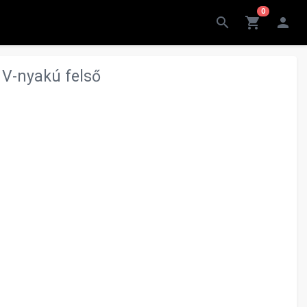
0
search
shopping_cart
person
 V-nyakú felső