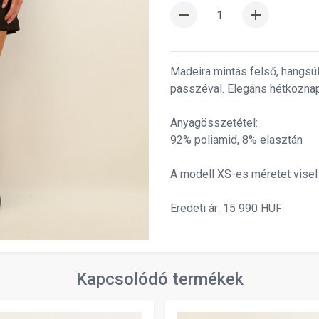
remove
add
Madeira mintás felső, hangsúly
passzéval. Elegáns hétköznapi 
Anyagösszetétel:
92% poliamid, 8% elasztán
A modell XS-es méretet visel
Eredeti ár: 15 990 HUF
Kapcsolódó termékek