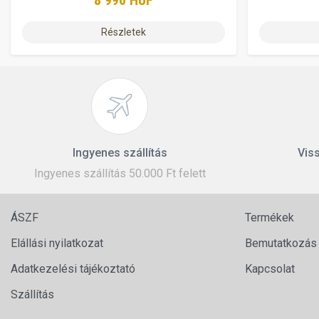
8 990 HUF
Részletek
Ingyenes szállítás
Viss
Ingyenes szállítás 50.000 Ft felett
ÁSZF
Termékek
Elállási nyilatkozat
Bemutatkozás
Adatkezelési tájékoztató
Kapcsolat
Szállítás