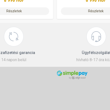
8 990 HUF
8 990 HUF
Részletek
Részletek
zafizetési garancia
Ügyfélszolgála
14 napon belül
hívható 8-17 óra kö