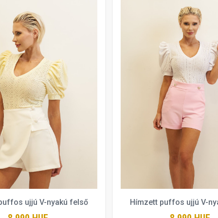
puffos ujjú V-nyakú felső
Hímzett puffos ujjú V-ny