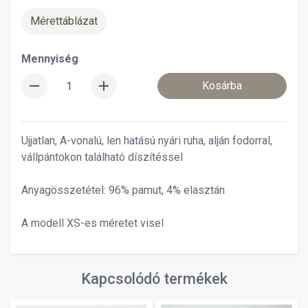
Mérettáblázat
Mennyiség
remove
add
Kosárba
Ujjatlan, A-vonalú, len hatású nyári ruha, alján fodorral,
vállpántokon található díszítéssel
Anyagösszetétel: 96% pamut, 4% elasztán
A modell XS-es méretet visel
Kapcsolódó termékek