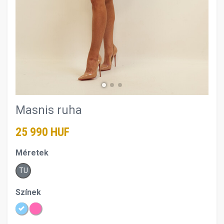
Masnis ruha
25 990 HUF
Méretek
TU
Színek