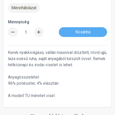
Mérettáblázat
Mennyiség
remove
add
Kosárba
Kerek nyakkivágású, vállán masnival díszített, rövid ujjú,
laza esésű ruha, saját anyagából készült övvel. Remek
hétköznapi és irodai viselet is lehet.
Anyagösszetétel:
96% poliészter, 4% elasztán
A modell TU méretet visel