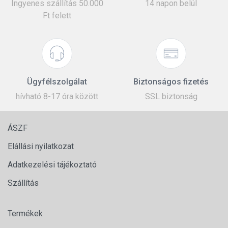
Ingyenes szállítás 50.000
14 napon belül
Ft felett
Ügyfélszolgálat
Biztonságos fizetés
hívható 8-17 óra között
SSL biztonság
ÁSZF
Elállási nyilatkozat
Adatkezelési tájékoztató
Szállítás
Termékek