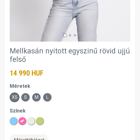
Mellkasán nyitott egyszinű rövid ujjú
felső
14 990 HUF
Méretek
XS
S
M
L
Színek