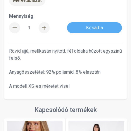
Mérettáblázat
Mennyiség
remove
add
Kosárba
Rövid ujjú, mellkasán nyitott, fél oldalra húzott egyszinű
felső.
Anyagösszetétel: 92% poliamid, 8% elasztán
A modell XS-es méretet visel.
Kapcsolódó termékek