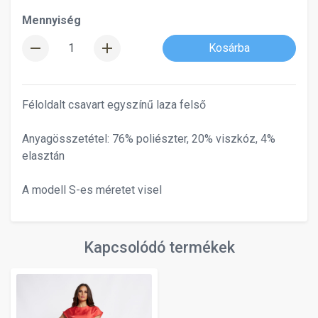
Mennyiség
remove
add
Kosárba
Féloldalt csavart egyszínű laza felső
Anyagösszetétel: 76% poliészter, 20% viszkóz, 4%
elasztán
A modell S-es méretet visel
Kapcsolódó termékek