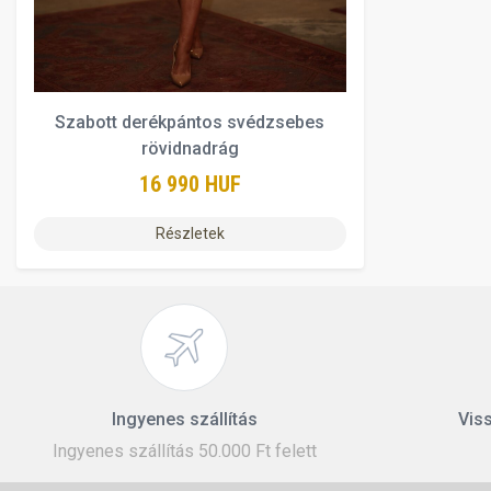
Szabott derékpántos svédzsebes
rövidnadrág
16 990 HUF
Részletek
Ingyenes szállítás
Viss
Ingyenes szállítás 50.000 Ft felett