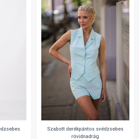
édzsebes
Szabott derékpántos svédzsebes
rövidnadrág