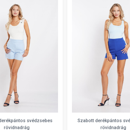
 derékpántos svédzsebes
Szabott derékpántos sv
rövidnadrág
rövidnadrág