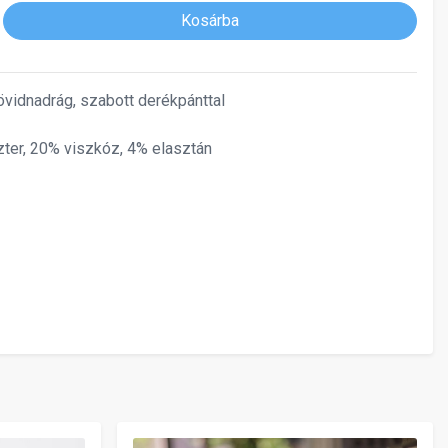
Kosárba
vidnadrág, szabott derékpánttal
ter, 20% viszkóz, 4% elasztán