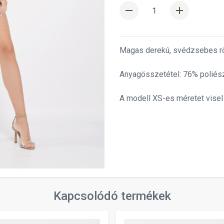
remove
add
Magas derekú, svédzsebes rö
Anyagösszetétel: 76% poliész
A modell XS-es méretet visel
Kapcsolódó termékek