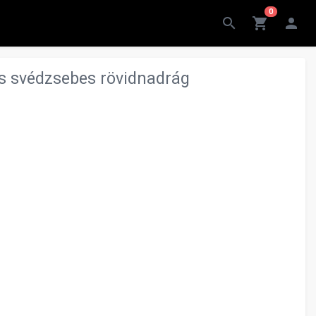
0
search
shopping_cart
person
s svédzsebes rövidnadrág