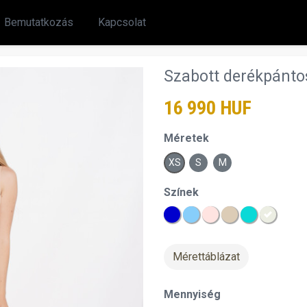
Bemutatkozás
Kapcsolat
Szabott derékpánto
16 990 HUF
Méretek
XS
S
M
Színek
Mérettáblázat
Mennyiség
chevron_right