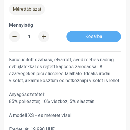
Mérettáblázat
Mennyiség
remove
add
Kosárba
Karcsúsított szabású, élvarrott, svédzsebes nadrág,
övbújtatókkal és rejtett kapcsos záródással. A
szárvégeken pici sliccelés található. Ideális irodai
viselet, alkalmi kosztüm és hétköznapi viselet is lehet.
Anyagösszetétel:
85% poliészter, 10% viszkóz, 5% elasztán
A modell XS - es méretet visel
Eredeti ár: 19 990 HUF