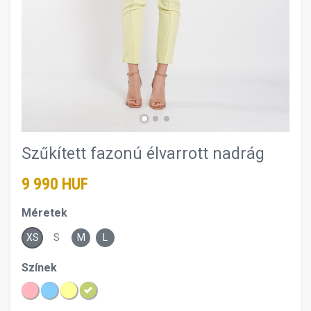
Szűkített fazonú élvarrott nadrág
9 990 HUF
Méretek
XS
S
M
L
Színek