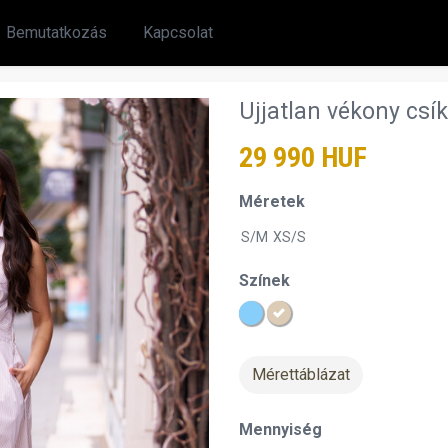
Bemutatkozás
Kapcsolat
Ujjatlan vékony csí
29 990 HUF
Méretek
S/M
XS/S
Színek
Mérettáblázat
chevron_right
Mennyiség