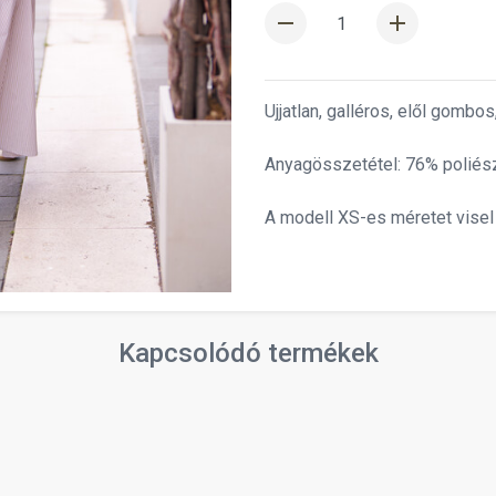
remove
add
Ujjatlan, galléros, elől gombo
Anyagösszetétel: 76% poliész
A modell XS-es méretet visel
Kapcsolódó termékek