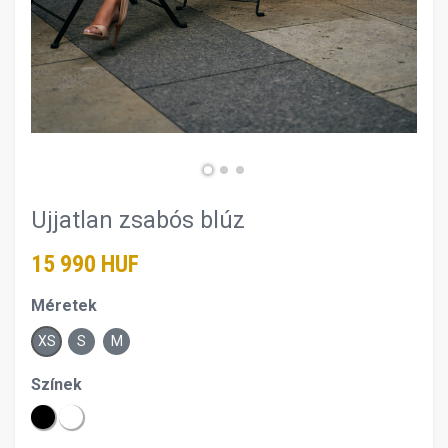
Ujjatlan zsabós blúz
15 990 HUF
Méretek
XS
S
M
Színek