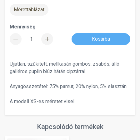
Mérettáblázat
Mennyiség
remove
add
Kosárba
Ujjatlan, szűkített, mellkasán gombos, zsabós, álló
galléros puplin blúz hátán cipzárral
Anyagösszetétel: 75% pamut, 20% nylon, 5% elasztán
A modell XS-es méretet visel
Kapcsolódó termékek