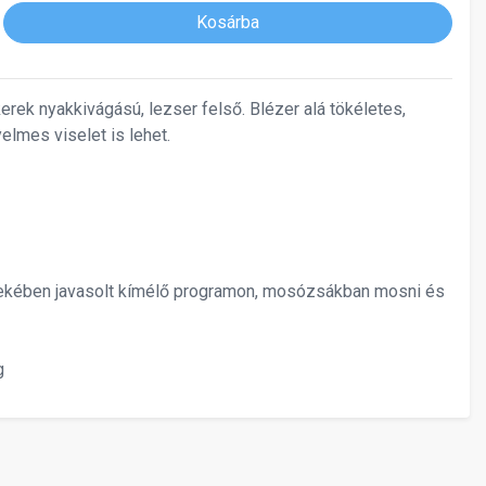
Kosárba
, kerek nyakkivágású, lezser felső. Blézer alá tökéletes,
lmes viselet is lehet.
ekében javasolt kímélő programon, mosózsákban mosni és
g