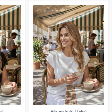
ső
Vékony kötött felső