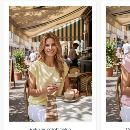
Vékony kötött felső
V