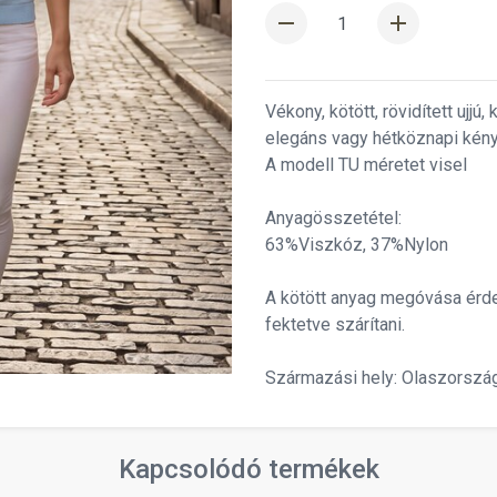
remove
add
Vékony, kötött, rövidített ujjú
elegáns vagy hétköznapi kénye
A modell TU méretet visel
Anyagösszetétel:
63%Viszkóz, 37%Nylon
A kötött anyag megóvása érd
fektetve szárítani.
Származási hely: Olaszorszá
Kapcsolódó termékek