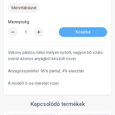
Mérettáblázat
Mennyiség
remove
add
Kosárba
Vékony pántos, hátul mélyen nyitott, nagyon bő szárú
overál azonos anyagból készült övvel
Anyagösszetétel: 96% pamut, 4% elasztán
A modell S-es méretet visel
Kapcsolódó termékek