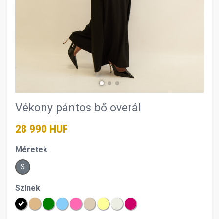
Vékony pántos bő overál
28 990 HUF
Méretek
S
Színek