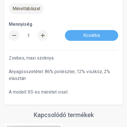
Mérettáblázat
Mennyiség
remove
add
Kosárba
Zsebes, maxi szoknya.
Anyagösszetétel: 86% poliészter, 12% viszkóz, 2%
elasztán
A modell XS-es méretet visel.
Kapcsolódó termékek