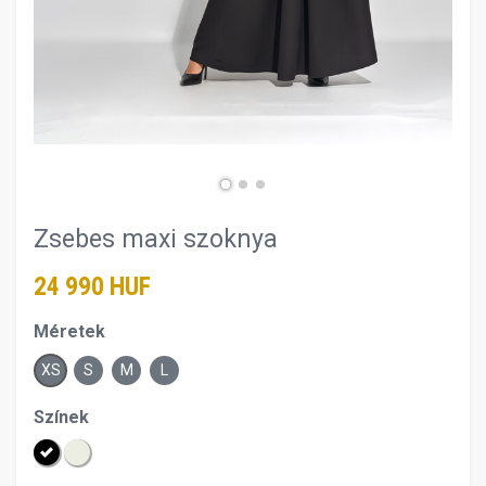
Zsebes maxi szoknya
24 990 HUF
Méretek
XS
S
M
L
Színek