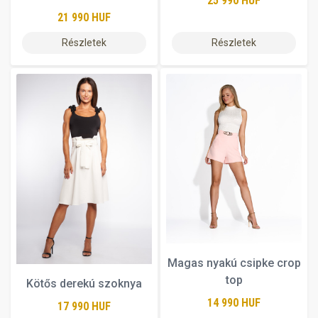
25 990 HUF
21 990 HUF
Részletek
Részletek
Magas nyakú csipke crop
top
Kötős derekú szoknya
14 990 HUF
17 990 HUF