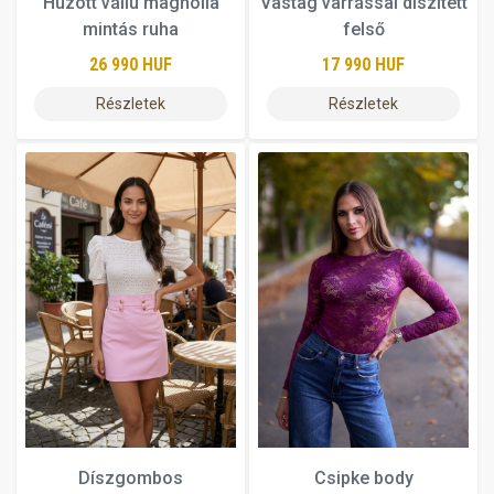
Húzott vállú magnólia
Vastag varrással díszített
mintás ruha
felső
26 990 HUF
17 990 HUF
Részletek
Részletek
Díszgombos
Csipke body