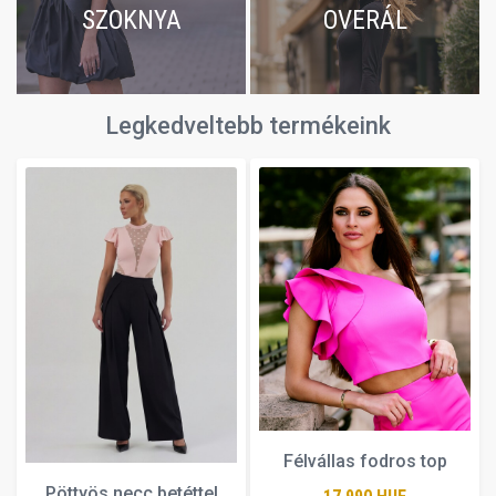
SZOKNYA
OVERÁL
Legkedveltebb termékeink
Félvállas fodros top
Pöttyös necc betéttel