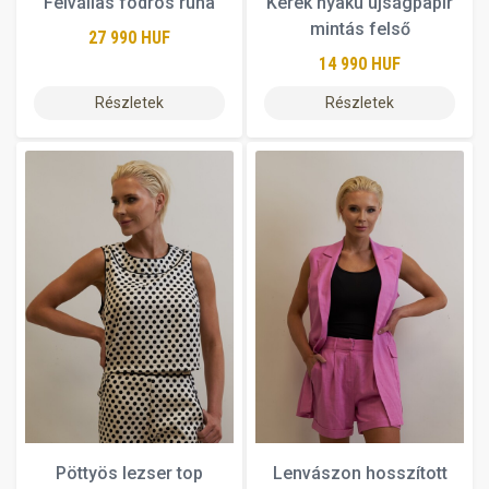
Félvállas fodros ruha
Kerek nyakú újságpapír
mintás felső
27 990 HUF
14 990 HUF
Részletek
Részletek
Pöttyös lezser top
Lenvászon hosszított