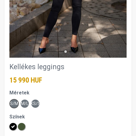
Kellékes leggings
15 990 HUF
Méretek
S/M
M/L
XS/S
Színek