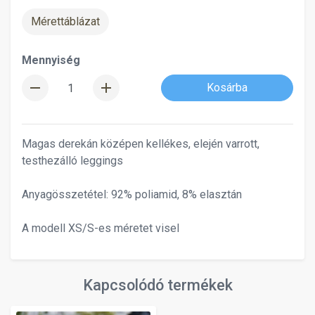
Mérettáblázat
Mennyiség
remove
add
Kosárba
Magas derekán középen kellékes, elején varrott,
testhezálló leggings
Anyagösszetétel: 92% poliamid, 8% elasztán
A modell XS/S-es méretet visel
Kapcsolódó termékek