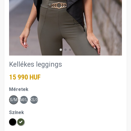
Kellékes leggings
15 990 HUF
Méretek
S/M
M/L
XS/S
Színek