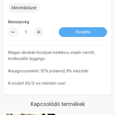
Mérettáblázat
Mennyiség
remove
add
Kosárba
Magas derekán középen kellékes, elején varrott,
testhezálló leggings
Anyagösszetétel: 92% poliamid, 8% elasztán
A modell XS/S-es méretet visel
Kapcsolódó termékek