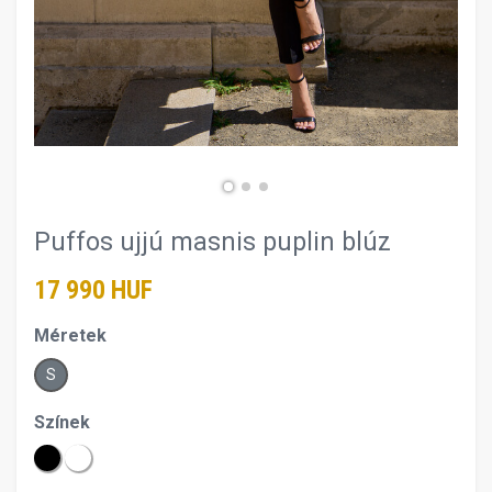
Puffos ujjú masnis puplin blúz
17 990 HUF
Méretek
S
Színek