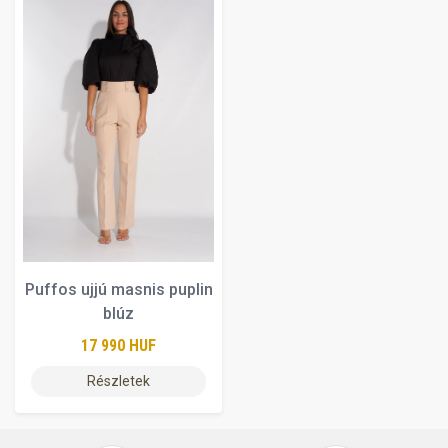
Puffos ujjú masnis puplin
blúz
17 990 HUF
Részletek