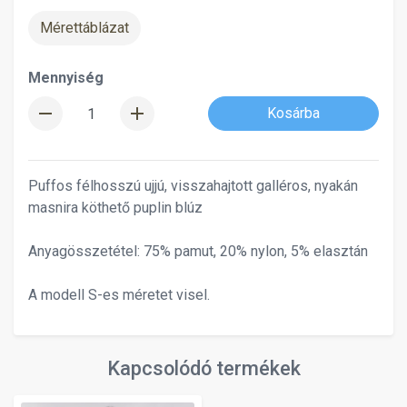
Mérettáblázat
Mennyiség
remove
add
Kosárba
Puffos félhosszú ujjú, visszahajtott galléros, nyakán
masnira köthető puplin blúz
Anyagösszetétel: 75% pamut, 20% nylon, 5% elasztán
A modell S-es méretet visel.
Kapcsolódó termékek