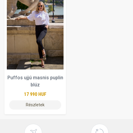
Puffos ujjú masnis puplin
blúz
17 990 HUF
Részletek