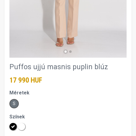
Puffos ujjú masnis puplin blúz
17 990 HUF
Méretek
S
Színek