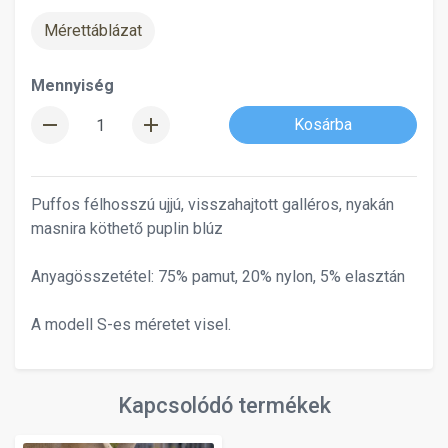
Mérettáblázat
Mennyiség
remove
add
Kosárba
Puffos félhosszú ujjú, visszahajtott galléros, nyakán
masnira köthető puplin blúz
Anyagösszetétel: 75% pamut, 20% nylon, 5% elasztán
A modell S-es méretet visel.
Kapcsolódó termékek