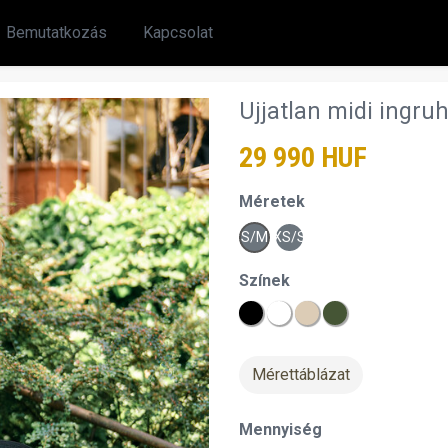
Bemutatkozás
Kapcsolat
Ujjatlan midi ingru
29 990 HUF
Méretek
S/M
XS/S
Színek
Mérettáblázat
chevron_right
Mennyiség