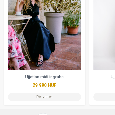
Ujjatlan midi ingruha
Uj
29 990 HUF
Részletek