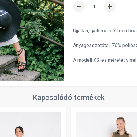
remove
add
Ujjatlan, galléros, elől gombo
Anyagösszetétel: 76% poliész
A modell XS-es méretet visel
Kapcsolódó termékek