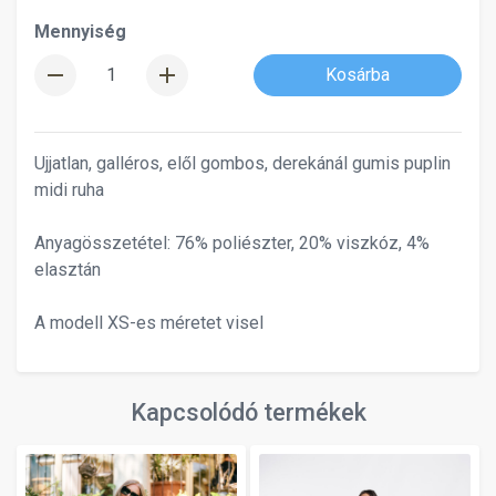
Mennyiség
remove
add
Kosárba
Ujjatlan, galléros, elől gombos, derekánál gumis puplin
midi ruha
Anyagösszetétel: 76% poliészter, 20% viszkóz, 4%
elasztán
A modell XS-es méretet visel
Kapcsolódó termékek