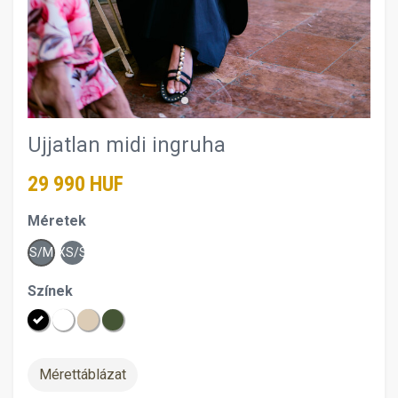
Ujjatlan midi ingruha
29 990 HUF
Méretek
S/M
XS/S
Színek
Mérettáblázat