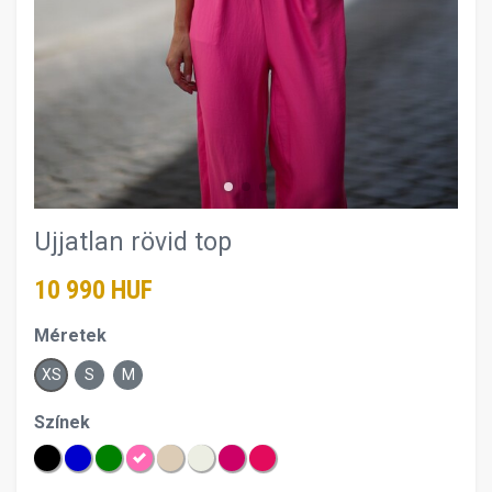
Ujjatlan rövid top
10 990 HUF
Méretek
XS
S
M
Színek