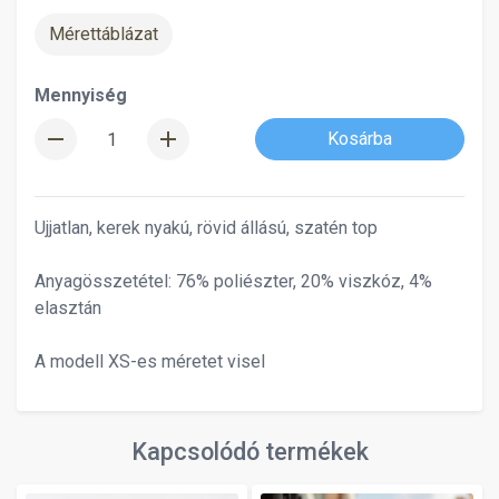
Mérettáblázat
Mennyiség
remove
add
Kosárba
Ujjatlan, kerek nyakú, rövid állású, szatén top
Anyagösszetétel: 76% poliészter, 20% viszkóz, 4%
elasztán
A modell XS-es méretet visel
Kapcsolódó termékek