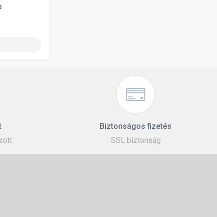
p
t
Biztonságos fizetés
zött
SSL biztonság