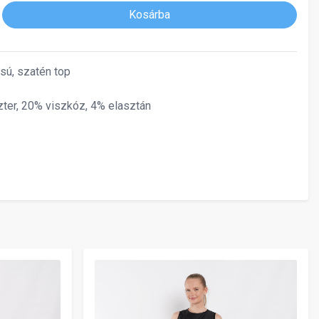
Kosárba
lású, szatén top
ter, 20% viszkóz, 4% elasztán