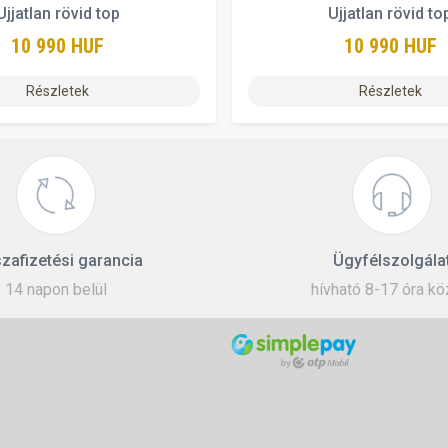
Ujjatlan rövid top
Ujjatlan rövid to
10 990 HUF
10 990 HUF
Részletek
Részletek
zafizetési garancia
Ügyfélszolgála
14 napon belül
hívható 8-17 óra kö