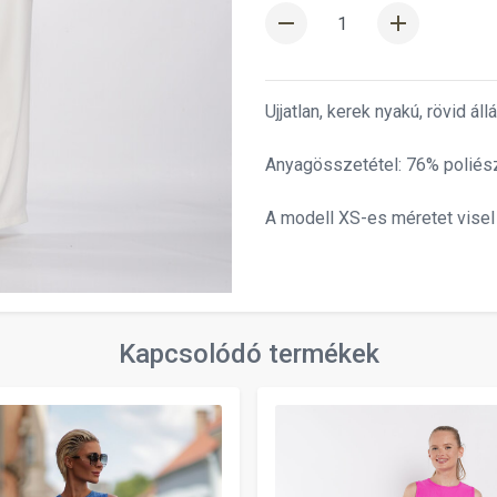
remove
add
Ujjatlan, kerek nyakú, rövid ál
Anyagösszetétel: 76% poliész
A modell XS-es méretet visel
Kapcsolódó termékek