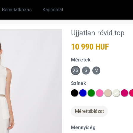
Bemutatkozás
Kapcsolat
Ujjatlan rövid top
10 990 HUF
Méretek
XS
S
M
Színek
Mérettáblázat
chevron_right
Mennyiség