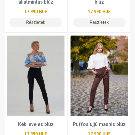
állatmintás blúz
blúz
17 990 HUF
17 990 HUF
Részletek
Részletek
Kék leveles blúz
Puffos ujjú masnis blúz
17 990 HUF
17 990 HUF