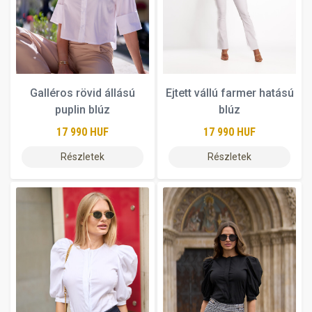
Galléros rövid állású
Ejtett vállú farmer hatású
puplin blúz
blúz
17 990 HUF
17 990 HUF
Részletek
Részletek