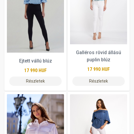
Galléros rövid állású
puplin blúz
Ejtett vállú blúz
17 990 HUF
17 990 HUF
Részletek
Részletek