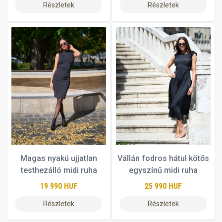
Részletek
Részletek
Magas nyakú ujjatlan
Vállán fodros hátul kötős
testhezálló midi ruha
egyszínű midi ruha
19 990 HUF
25 990 HUF
Részletek
Részletek