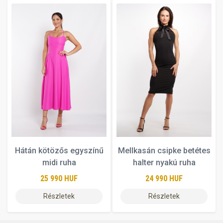
Hátán kötözős egyszínű
Mellkasán csipke betétes
midi ruha
halter nyakú ruha
25 990 HUF
24 990 HUF
Részletek
Részletek