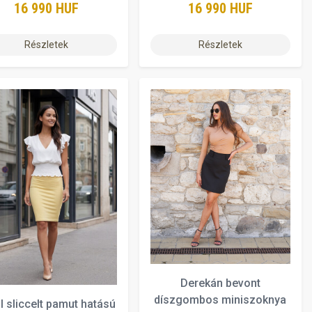
16 990 HUF
16 990 HUF
Részletek
Részletek
Derekán bevont
díszgombos miniszoknya
l sliccelt pamut hatású