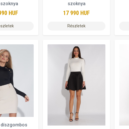
iszoknya
szoknya
990 HUF
17 990 HUF
szletek
Részletek
 díszgombos