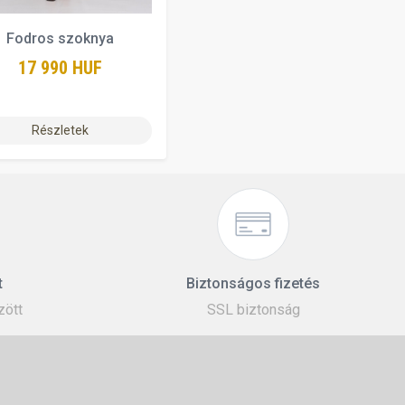
Fodros szoknya
17 990 HUF
Részletek
t
Biztonságos fizetés
zött
SSL biztonság