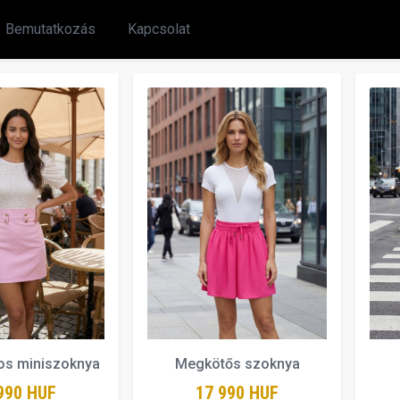
Bemutatkozás
Kapcsolat
s miniszoknya
Megkötős szoknya
990 HUF
17 990 HUF