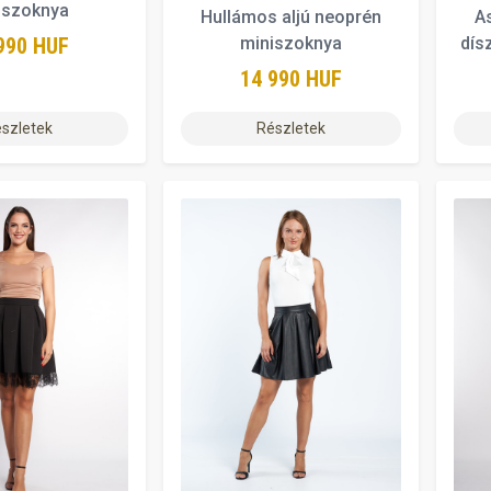
iszoknya
Hullámos aljú neoprén
A
990 HUF
miniszoknya
dís
14 990 HUF
szletek
Részletek