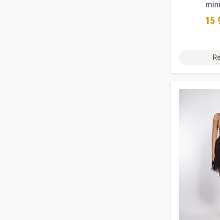
min
15 
Ré