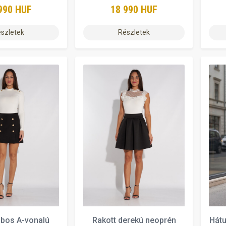
990 HUF
18 990 HUF
szletek
Részletek
bos A-vonalú
Rakott derekú neoprén
Hátu