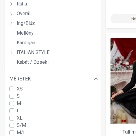
Ruha
Overál
Ré
Ing/Blúz
Mellény
Kardigán
ITALIAN STYLE
Kabát / Dzseki
MÉRETEK
XS
S
M
L
XL
S/M
Tüll 
M/L