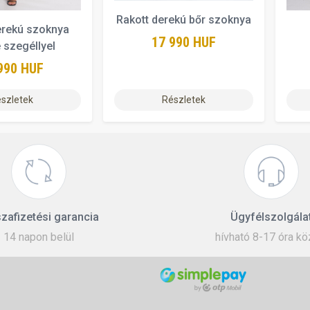
Rakott derekú bőr szoknya
erekú szoknya
17 990 HUF
 szegéllyel
990 HUF
szletek
Részletek
zafizetési garancia
Ügyfélszolgála
14 napon belül
hívható 8-17 óra kö