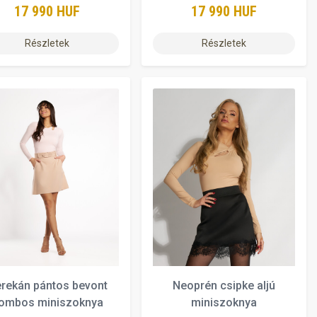
17 990 HUF
17 990 HUF
Részletek
Részletek
rekán pántos bevont
Neoprén csipke aljú
ombos miniszoknya
miniszoknya