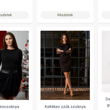
szletek
Részletek
De
g
miniszoknya
Kellékes szűk szoknya