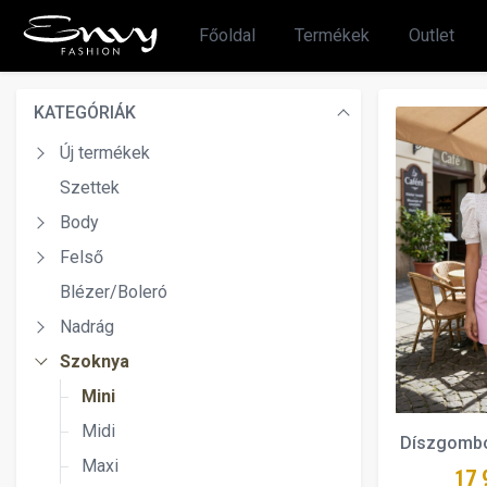
Főoldal
Termékek
Outlet
KATEGÓRIÁK
Új termékek
Szettek
Body
Felső
Blézer/Boleró
Nadrág
Szoknya
Mini
Midi
Díszgombo
Maxi
17 