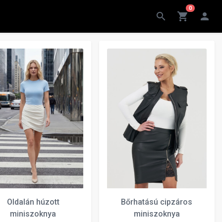
0
search
shopping_cart
person
Oldalán húzott
Bőrhatású cipzáros
miniszoknya
miniszoknya